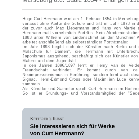
Hugo Curt Herrmann wird am 1. Februar 1854 in Merseburg
verlässt ohne Abitur die Schule und tritt im Jahr 1873 in d
der zuvor auch Max Liebermann und Hans von Marée zu
Herrmann malt vornehmlich Porträts. Sein Akademiestudien 
1883 unter Wilhelm von Lindenschmit an der Münchner A
arbeitet anschließend als selbstständiger Porträtmaler.
Im Jahr 1893 begibt sich der Künstler nach Berlin und e
Malschule für Damen", die Herrmann mit Unterbrech
Japonismus ausgehend, beschäftigt sich der Künstler von 
Malerei und dem Jugendstil.
In den Jahren 1896/1897 lernt er Henry van de Velde
Freundschaft verbindet. Er kommt durch van d
Neoimpressionismus in Berührung, sondern lernt auch dess
Signac, Henri-Edmond Cross oder Maximilien Luce kenn
sammeln.
Als Künstler und Sammler spielt Curt Herrmann im Berliner
So ist er Gründungs- und Vorstandsmitglied der "Se
Sie interessieren sich für Werke
von Curt Herrmann?