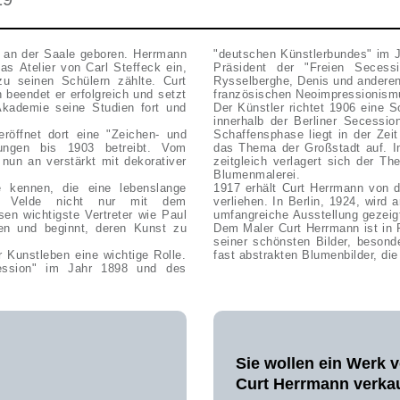
 an der Saale geboren. Herrmann
"deutschen Künstlerbundes" im J
as Atelier von Carl Steffeck ein,
Präsident der "Freien Secess
 seinen Schülern zählte. Curt
Rysselberghe, Denis und anderen
beendet er erfolgreich und setzt
französischen Neoimpressionism
kademie seine Studien fort und
Der Künstler richtet 1906 eine 
innerhalb der Berliner Secessio
röffnet dort eine "Zeichen- und
Schaffensphase liegt in der Zei
ungen bis 1903 betreibt. Vom
das Thema der Großstadt auf. Im
nun an verstärkt mit dekorativer
zeitgleich verlagert sich der Th
Blumenmalerei.
 kennen, die eine lebenslange
1917 erhält Curt Herrmann von d
e Velde nicht nur mit dem
verliehen. In Berlin, 1924, wird
en wichtigste Vertreter wie Paul
umfangreiche Ausstellung gezeig
en und beginnt, deren Kunst zu
Dem Maler Curt Herrmann ist in 
seiner schönsten Bilder, besond
 Kunstleben eine wichtige Rolle.
fast abstrakten Blumenbilder, die
cession" im Jahr 1898 und des
Sie wollen ein Werk 
Curt Herrmann verka