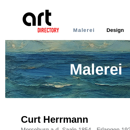
Malerei
Design
Malerei
Curt Herrmann
Merseburg a.d. Saale 1854 - Erlangen 19