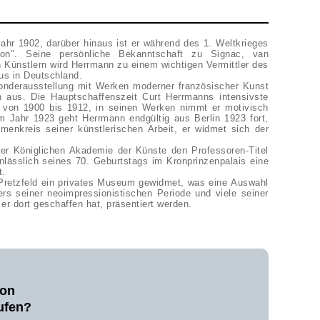
ahr 1902, darüber hinaus ist er während des 1. Weltkrieges
ion". Seine persönliche Bekanntschaft zu Signac, van
 Künstlern wird Herrmann zu einem wichtigen Vermittler des
us in Deutschland.
Sonderausstellung mit Werken moderner französischer Kunst
n aus. Die Hauptschaffenszeit Curt Herrmanns intensivste
t von 1900 bis 1912, in seinen Werken nimmt er motivisch
 Jahr 1923 geht Herrmann endgültig aus Berlin 1923 fort,
emenkreis seiner künstlerischen Arbeit, er widmet sich der
er Königlichen Akademie der Künste den Professoren-Titel
 anlässlich seines 70. Geburtstags im Kronprinzenpalais eine
t.
Pretzfeld ein privates Museum gewidmet, was eine Auswahl
ers seiner neoimpressionistischen Periode und viele seiner
 er dort geschaffen hat, präsentiert werden.
von
ufen?